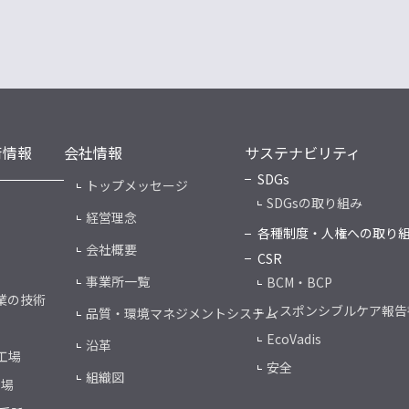
術情報
会社情報
サステナビリティ
SDGs
トップメッセージ
SDGsの取り組み
経営理念
各種制度・人権への取り
会社概要
CSR
事業所一覧
BCM・BCP
業の技術
レスポンシブルケア報告
品質・環境マネジメントシステム
EcoVadis
沿革
工場
安全
組織図
工場