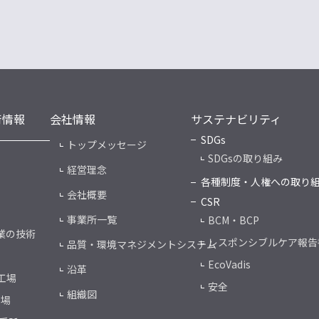
術情報
会社情報
サステナビリティ
SDGs
トップメッセージ
SDGsの取り組み
経営理念
各種制度・人権への取り
会社概要
CSR
事業所一覧
BCM・BCP
業の技術
レスポンシブルケア報告
品質・環境マネジメントシステム
EcoVadis
沿革
工場
安全
組織図
工場