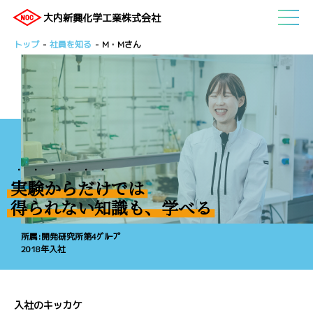
大内新興化学工業株式会社
トップ
社員を知る
M・Mさん
・・・・・・
実験からだけ
では
得られない知識も、学べる
所属:開発研究所第4ｸﾞﾙｰﾌﾟ
2018年入社
入社のキッカケ