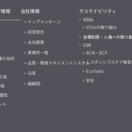
術情報
会社情報
サステナビリティ
SDGs
トップメッセージ
SDGsの取り組み
経営理念
各種制度・人権への取り
会社概要
CSR
事業所一覧
BCM・BCP
業の技術
レスポンシブルケア報告
品質・環境マネジメントシステム
EcoVadis
沿革
工場
安全
組織図
工場
受託
ント