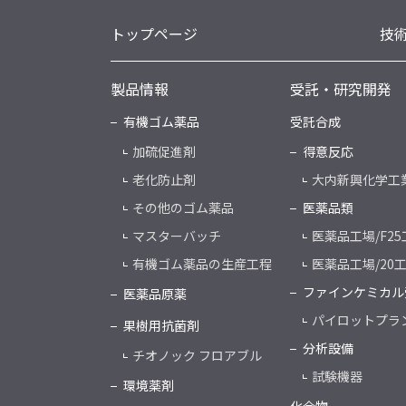
トップページ
技
製品情報
受託・研究開発
有機ゴム薬品
受託合成
加硫促進剤
得意反応
老化防止剤
大内新興化学工
その他のゴム薬品
医薬品類
マスターバッチ
医薬品工場/F25
有機ゴム薬品の生産工程
医薬品工場/20
ファインケミカル
医薬品原薬
パイロットプラ
果樹用抗菌剤
分析設備
チオノック フロアブル
試験機器
環境薬剤