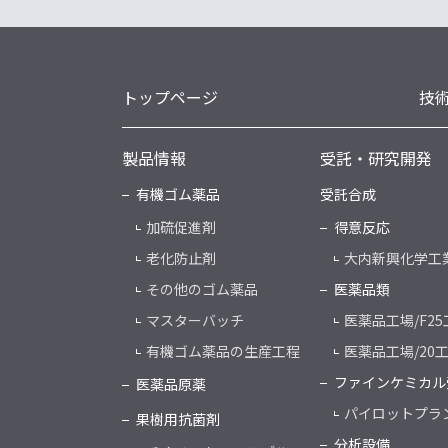
トップページ
技
製品情報
受託・研究開発
有機ゴム薬品
受託合成
加硫促進剤
得意反応
老化防止剤
大内新興化学工
その他のゴム薬品
医薬品類
マスターバッチ
医薬品工場/F25
有機ゴム薬品の生産工程
医薬品工場/20
ファインケミカル
医薬品原薬
パイロットプラ
果樹用抗菌剤
分析設備