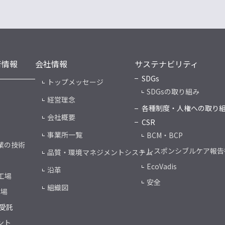
術情報
会社情報
サステナビリティ
SDGs
トップメッセージ
SDGsの取り組み
経営理念
各種制度・人権への取り
会社概要
CSR
事業所一覧
BCM・BCP
業の技術
レスポンシブルケア報告
品質・環境マネジメントシステム
EcoVadis
沿革
工場
安全
組織図
工場
受託
ント